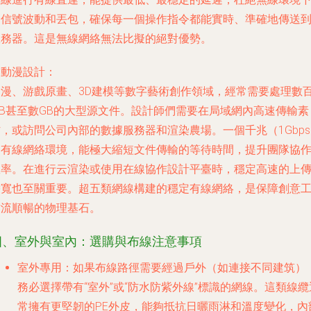
的信號波動和丟包，確保每一個操作指令都能實時、準確地傳送
服務器。這是無線網絡無法比擬的絕對優勢。
.
動漫設計
：
動漫、游戲原畫、3D建模等數字藝術創作領域，經常需要處理數
MB甚至數GB的大型源文件。設計師們需要在局域網內高速傳輸素
，或訪問公司內部的數據服務器和渲染農場。一個千兆（1Gbp
的有線網絡環境，能極大縮短文件傳輸的等待時間，提升團隊協
效率。在進行云渲染或使用在線協作設計平臺時，穩定高速的上
帶寬也至關重要。超五類網線構建的穩定有線網絡，是保障創意
作流順暢的物理基石。
四、室外與室內：選購與布線注意事項
室外專用
：如果布線路徑需要經過戶外（如連接不同建筑）
務必選擇帶有“室外”或“防水防紫外線”標識的網線。這類線纜
常擁有更堅韌的PE外皮，能夠抵抗日曬雨淋和溫度變化，內