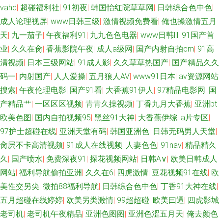
91性爱电影 丁香怡红院午夜 日韩色图合集 黑丝后入91 日本丝袜足交 www
vahd
|
超碰福利社
|
91初夜
|
韩国怡红院草草网
|
日韩综合色中色
|
成人论理视屏
|
www日韩三级
|
激情视频免费看
|
俺也操激情五月
四虎 久久香人体 伊人五月天婷婷 超碰在线97观看 91视频免费的 香焦久久福
天
|
九一茄子
|
午夜福利91
|
九九色色电器
|
www日韩lll
|
91国产首
业
|
久久在肏
|
香蕉影院午夜
|
成人a级网
|
国产内射自拍cm
|
91高
利院 亚洲涩涩爱 成人久久艹 国内自拍AV一区 日韩精品短片 豆花影视无码黄
清视频
|
日本三级网站
|
91成人影
|
久久草草热国产
|
国产精品久久
码一
|
内射国产
|
人人爱操
|
五月狼人AV
|
www91日本
|
av资源网站
色 91在线超碰 国产黑丝91 午夜小电影se 微拍福利导航 老湿AV 大香蕉伊人
搜索
|
午夜伦理电影
|
国产91看
|
大香蕉91伊人
|
97精品电影网
|
国
产精品艹
|
一区区区视频
|
青青久操视频
|
丁香九月大香蕉
|
亚洲bt
大香蕉 久久视频老司机 天天操天天槡丁香 精品不卡视屏 91AV欧美 草莓视频
欧美色图
|
国内自拍视频95
|
黑丝91大神
|
大香蕉伊综
|
a片专区
|
网站18 激情九九久久 熟女视频一区 综合网中文字幕 豆花社区吃瓜 精品一欧
97护士超碰在线
|
亚洲天堂有码
|
韩国亚洲色
|
日韩无码男人天堂
|
肏屄不卡高清视频
|
91成人在线视频
|
人妻色色
|
91nav
|
精品精久
美一综合 成人在线观看网 黄色中文视频 日韩专区好吊视频 九一自拍网站 三
久
|
国产喷水
|
免费深夜91
|
探花视频网站
|
日韩A∨
|
欧美日韩成人
网站
|
福利导航偷拍亚洲
|
久久在6
|
四虎激情
|
豆花视频91在线
|
欧
级片导航 久久精品在线 人人操超 99国精品品 91n福利姬视频 久久伊人大 久
美性交另尖
|
微拍88福利导航
|
日韩综合色中色
|
丁香91大神在线
|
五月超碰在线婷婷
|
欧美另类激情
|
99超超碰
|
欧美曰逼
|
四虎影城
久偷精品 伪娘流出水来 69成人网站 欧美成人福利精品 aaAV成人看片 日本性
老司机
|
老司机午夜精品
|
亚洲色图图
|
亚洲色涩五月天
|
俺去颜色