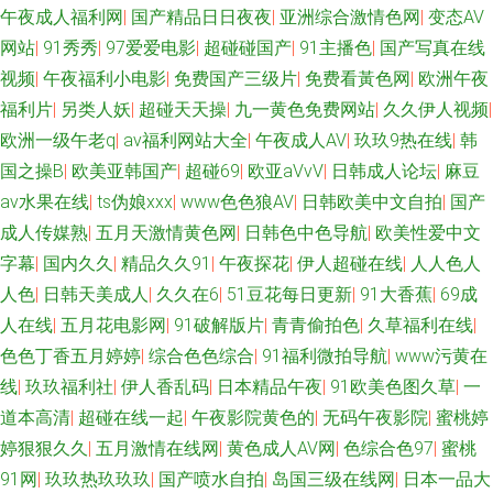
午夜成人福利网
|
国产精品日日夜夜
|
亚洲综合激情色网
|
变态AV
在线网址入口av 老湿机福利看片 亚洲三级国产 狼友www 三级成人在线观看
网站
|
91秀秀
|
97爱爱电影
|
超碰碰国产
|
91主播色
|
国产写真在线
欧美性爱天天网 欧美日韩国产成人 午夜性網 国产第37页 国内自拍1234 97
视频
|
午夜福利小电影
|
免费国产三级片
|
免费看黃色网
|
欧洲午夜
福利片
|
另类人妖
|
超碰天天操
|
九一黄色免费网站
|
久久伊人视频
|
精品电影网 美女外面福利 亚州综合幕 激情肏屄网 91n福利姬视频 亚洲色情
欧洲一级午老q
|
av福利网站大全
|
午夜成人AV
|
玖玖9热在线
|
韩
国之操B
|
欧美亚韩国产
|
超碰69
|
欧亚aVvV
|
日韩成人论坛
|
麻豆
入口 aa网站 午夜成人色网 www人人肏 久久国产一区 欧美另类TS伪娘 91爱
av水果在线
|
ts伪娘xxx
|
www色色狼AV
|
日韩欧美中文自拍
|
国产
成人传媒熟
|
五月天激情黄色网
|
日韩色中色导航
|
欧美性爱中文
啪啪 亚洲另类春色小说 日韩免费观看视频 韩国盗摄视频 含羞草网AV 草逼电
字幕
|
国内久久
|
精品久久91
|
午夜探花
|
伊人超碰在线
|
人人色人
人色
|
日韩天美成人
|
久久在6
|
51豆花每日更新
|
91大香蕉
|
69成
影网站 日韩人妻色图 豆花成人精品社区 97色97色 黄色网入口站链接 99热
人在线
|
五月花电影网
|
91破解版片
|
青青偷拍色
|
久草福利在线
|
肏屄0 91黑料福利网 亚洲97色se 福利午夜理论片 日本男女肏屄视频 四虎私
色色丁香五月婷婷
|
综合色色综合
|
91福利微拍导航
|
www污黄在
线
|
玖玖福利社
|
伊人香乱码
|
日本精品午夜
|
91欧美色图久草
|
一
人影院 日韩爽妇网 97乱伦 亚洲五月花社区 91人人看 91精品黑丝 人妖另类
道本高清
|
超碰在线一起
|
午夜影院黄色的
|
无码午夜影院
|
蜜桃婷
婷狠狠久久
|
五月激情在线网
|
黄色成人AV网
|
色综合色97
|
蜜桃
韩国不卡污视频 国产精品v 人妻草草草草 白虎美女爆操91 婷婷综合伊人一
91网
|
玖玖热玖玖玖
|
国产喷水自拍
|
岛国三级在线网
|
日本一品大