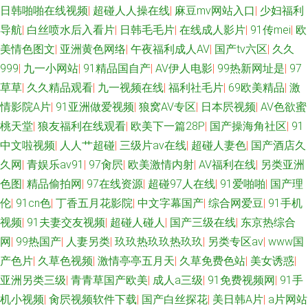
日韩啪啪在线视频
|
超碰人人操在线
|
麻豆mv网站入口
|
少妇福利
导航
|
白丝喷水后入看片
|
日韩毛毛片
|
在线成人影片
|
91传mei
|
欧
美情色图文
|
亚洲黄色网络
|
午夜福利成人AV
|
国产tv六区
|
久久
999
|
九一小网站
|
91精品国自产
|
AV伊人电影
|
99热新网址是
|
97
草草
|
久久精品观看
|
九一视频在线
|
福利社毛片
|
69欧美精品
|
激
情影院A片
|
91亚洲做爱视频
|
狼窝AV专区
|
日本屄视频
|
AV色欲蜜
桃天堂
|
狼友福利在线观看
|
欧美下一篇28P
|
国产操海角社区
|
91
中文啦视频
|
人人艹超碰
|
三级片av在线
|
超碰人妻色
|
国产酒店久
久网
|
青娱乐av91
|
97肏屄
|
欧美激情内射
|
AV福利在线
|
另类亚洲
色图
|
精品偷拍网
|
97在线资源
|
超碰97人在线
|
91爱啪啪
|
国产理
伦
|
91cn色
|
丁香五月花影院
|
中文字幕国产
|
综合网爱豆
|
91手机
视频
|
91夫妻交友视频
|
超碰人碰人
|
国产三级在线
|
东京热综合
网
|
99热国产
|
人妻另类
|
玖玖热玖玖热玖玖
|
另类专区av
|
www国
产色片
|
久草色视频
|
激情亭亭五月天
|
久草免费色站
|
美女诱惑
|
亚洲另类三级
|
青青草国产欧美
|
成人a三级
|
91免费视频网
|
91手
机小视频
|
肏屄视频软件下载
|
国产白丝探花
|
美日韩A片
|
a片网站