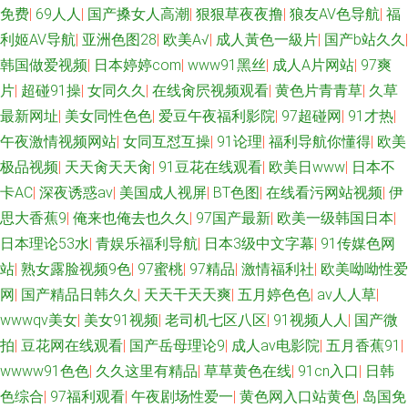
免费
|
69人人
|
国产搡女人高潮
|
狠狠草夜夜撸
|
狼友AV色导航
|
福
利姬AV导航
|
亚洲色图28
|
欧美A√
|
成人黃色一級片
|
国产b站久久
|
韩国做爱视频
|
日本婷婷com
|
www91黑丝
|
成人A片网站
|
97爽
片
|
超碰91操
|
女同久久
|
在线肏屄视频观看
|
黄色片青青草
|
久草
最新网址
|
美女同性色色
|
爱豆午夜福利影院
|
97超碰网
|
91才热
|
午夜激情视频网站
|
女同互怼互操
|
91论理
|
福利导航你懂得
|
欧美
极品视频
|
天天肏天天肏
|
91豆花在线观看
|
欧美日www
|
日本不
卡AC
|
深夜诱惑av
|
美国成人视屏
|
BT色图
|
在线看污网站视频
|
伊
思大香蕉9
|
俺来也俺去也久久
|
97国产最新
|
欧美一级韩国日本
|
日本理论53水
|
青娱乐福利导航
|
日本3级中文字幕
|
91传媒色网
站
|
熟女露脸视频9色
|
97蜜桃
|
97精品
|
激情福利社
|
欧美呦呦性爱
网
|
国产精品日韩久久
|
天天干天天爽
|
五月婷色色
|
av人人草
|
wwwqv美女
|
美女91视频
|
老司机七区八区
|
91视频人人
|
国产微
拍
|
豆花网在线观看
|
国产岳母理论9
|
成人av电影院
|
五月香蕉91
|
wwww91色色
|
久久这里有精品
|
草草黄色在线
|
91cn入口
|
日韩
色综合
|
97福利观看
|
午夜剧场性爱一
|
黄色网入口站黄色
|
岛国免