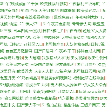
新
|
午夜啪啪啪
|
91干屄
|
欧美性福利影院
|
午夜福利三级导航
|
91
伦理影院 美女网站欧美色 久久男同 超碰AV人人艹 人妻久久精品成人 久久撸
制作室白乳
|
91白丝秘
|
天美91极品
|
四虎影像
|
欧美黄色网址
|
五
月天婷婷网站
|
在线观看视频91
|
黑丝免费91
|
午夜福利尤物
|
18
视频 青青草久久网中文 欧美日韩国产在线 激情五月天社区 97偷拍视频 91超
视频
|
肏逼123
|
伊人97一
|
91午夜黄色影院
|
青青伊人网
|
欧亚五
碰在线咨询 日本AⅤ网站 狼友激情综合国产 午夜精品福利白浆 狼友福利在线
区三级
|
日本四虎AV蜜桃
|
日韩3极毛片
|
午夜秀秀
|
超碰97人人爱
|
国内草逼中文字幕
|
欧美丁香园婷婷
|
大香蕉资源网
|
福利久久老
美女羞羞嗯啊网站 91免费起飞18 美女黄com 国产操屄 91色摸鱼 老湿影院福
司机
|
日韩AV
|
91社区入口
|
老司机综合
|
人妖伪娘在线
|
日韩V视
频
|
色色五月激情网
|
国产日逼网
|
午夜AV干干
|
婷婷色成人网
|
日
利 91精品熟妇 波多野吉衣家91 97手机福利视频 在线国产91 亚洲金典AA 东
本操逼片电影
|
男人超碰
|
狠狠撸成人在线
|
美女视频
|
欧美性爱网
络
|
欧美日本另类
|
三级国产网址
|
狼友基地91
|
国产91白丝
|
久热
方成人AV无码 九一精品中文字幕 超碰在线a 微拍秒拍福利99 欧美日色 欧美
这里只有
|
欧美浮力
|
人妻人人操
|
AV福利站
|
老司机日屄网
|
极品
色五月天
|
99只有精品9
|
黑丝美女叼嘿网站
|
福利嫩草在线导航
|
性爱专区 老司机色导航 韩国午夜福利剧场
97超啪碰啪啪
|
青娱乐91系列
|
男人和女人操国产
|
伊人狼人综合
|
欧美性爱五月网址
|
变态少妇网站
|
91网站入囗
|
日韩awww新片
|
91狼友网操操
|
综合熟女午夜精品
|
精东视频
|
另类激情另类
|
欧美
色图中文
|
国产素人不卡
|
91偷拍超碰
|
精品传媒
|
三级片网页
|
另