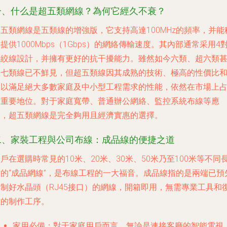
一、什么是超五類網線？為何它經久不衰？
五類網線是五類線的增強版，它支持高達100MHz的頻率，并能
提供1000Mbps（1Gbps）的網絡傳輸速度。其內部通常采用4
雙絞線設計，并擁有更好的抗干擾能力。雖然如今六類、超六類
至七類線已不鮮見，但超五類線因其成熟的技術、極高的性價比
足以滿足絕大多數家庭及中小型工程需求的性能，依然在市場上
據重要地位。對于家庭寬帶、普通辦公網絡、監控系統布線等應
用，超五類網線是完全夠用且經濟實惠的選擇。
二、家裝工程與公司布線：成品線的便捷之道
戶在選購時常見的10米、20米、30米、50米乃至100米等不同
度的“成品網線”，是布線工程的一大福音。成品線指的是兩端已預
壓制好水晶頭（RJ45接口）的網線，開箱即用，無需專業工具和
雜的制作工序。
家用必備
：對于家庭用戶而言，無論是連接客廳的智能電視