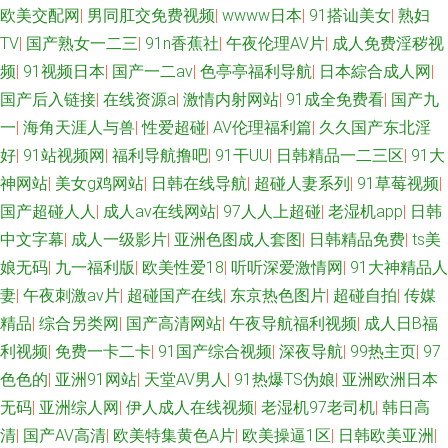
欧美交配网
|
男同肛交免费视频
|
wwww日本
|
91搭讪美女
|
熟妇
TV
|
国产熟女一二三
|
91n香蕉社
|
午夜伦理AV片
|
成人免费淫秽视
频
|
91视频日本
|
国产一二av
|
色亭亭福利导航
|
日本綜合成人网
|
国产后入链接
|
在线资源a
|
激情内射网站
|
91成全免费看
|
国产九
一
|
海角天涯人与兽
|
性爱超碰
|
AV伦理福利篇
|
久久国产东北淫
好
|
91站视频网
|
福利导航撸吧
|
91干UU
|
日韩精品一二三区
|
91大
神网站
|
美女g鸡网站
|
日韩在线导航
|
超碰人妻系列
|
91草莓视频
|
国产超碰人人
|
成人av在线网站
|
97人人上超碰
|
老湿机app
|
日韩
中文字幕
|
成人一级影片
|
亚洲色图成人套图
|
日韩精品免费
|
ts美
娘无码
|
九一福利版
|
欧美性爱18
|
听听深爱激情网
|
91大神精品人
妻
|
午夜刺激av片
|
超碰国产在线
|
东京热色图片
|
超碰自拍
|
传媒
精品
|
综合另类网
|
国产高清网站
|
午夜导航福利视频
|
成人日B福
利视频
|
免费一卡二卡
|
91国产综合视频
|
深夜导航
|
99热主页
|
97
色色的
|
亚洲91网站
|
天堂AV男人
|
91热爆TS伪娘
|
亚洲欧洲日本
无码
|
亚洲综人网
|
伊人成人在线视频
|
老湿机97老司机
|
韩日高
清
|
国产AV高清
|
欧美特集黄色A片
|
欧美操逼1区
|
日韩欧美亚洲
|