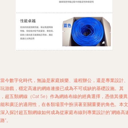
在當今數字化時代，無論是家庭娛樂、遠程辦公，還是專業設計
電玩游戲，穩定高速的網絡連接已成為不可或缺的基礎設施。其
，超五類網線（Cat 5e）作為網絡布線的經典選擇，憑借其優
性能和廣泛的適用性，在各類場景中扮演著至關重要的角色。本
將深入探討超五類網線如何成為從家庭布線到專業設計的“網絡高
路”。