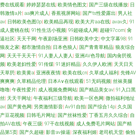
费在线观看
|
婷婷瑟瑟在线
|
欧美情色图文
|
国产三级在线播放
|
日
韩激情a片
|
aa爽片成人
|
香蕉视屏网站
|
国产ts性爱露出
|
男人社
av
|
日韩欧美色图0p
|
欧美精品再现
|
欧美大片aa在线
|
avav久
|
91
成人蜜桃在线
|
91性生活小视频
|
99超碰成人网
|
超碰97com
|
肏
逼社区
|
天天干网
|
午夜剧场亚洲
|
日韩欧美中文
|
中文字幕98
|
91
狼友之家
|
都市激情自拍
|
日本色狼人
|
国产青青草精品
|
狼友综合
网
|
天天干天天干
|
91人妻人人妻人
|
亚洲AV色导航
|
国内肏屄视
频
|
欧美老妇性爱
|
91传煤
|
91迷奸精品
|
久久伊人欧洲
|
天天日天
天草屄
|
欧美黄a
|
亚洲夜夜情
|
欧美在线cn
|
久草成人福利
|
先锋AV
爽爽爽
|
久草精品伦理
|
日本A∨在线观看
|
51无码视频
|
丝袜美腿
噜噜
|
午夜性爱片
|
成人视频免费网站
|
国产精品美女av
|
91入口黑
丝
|
天天干网址
|
午夜福利三级导航
|
欧美一区色网
|
微拍福利地址
av
|
国产黄色网
|
另类激情影音
|
Av91自拍
|
国产综合14p
|
久久国
产豆花视频
|
日韩毛片网址
|
国产丝袜性爱
|
丁香五月久久综合
|
自
拍AⅤ在线
|
午夜三级
|
97干在线视频
|
成人免费毛片网站
|
国产精
品第5页
|
国产久超碰
|
影音av操逼
|
深夜福利姬
|
老司机天堂
|
偷拍