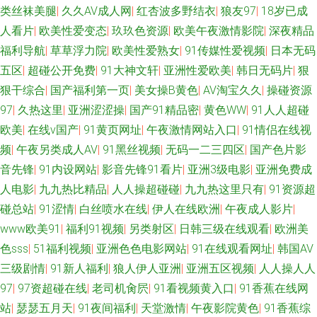
类丝袜美腿
|
久久AV成人网
|
红杏波多野结衣
|
狼友97
|
18岁已成
人看片
|
欧美性爱变态
|
玖玖色资源
|
欧美午夜激情影院
|
深夜精品
福利导航
|
草草浮力院
|
欧美性爱熟女
|
91传媒性爱视频
|
日本无码
五区
|
超碰公开免费
|
91大神文轩
|
亚洲性爱欧美
|
韩日无码片
|
狠
狠干综合
|
国产福利第一页
|
美女操B黄色
|
AV淘宝久久
|
操碰资源
97
|
久热这里
|
亚洲涩涩操
|
国产91精品密
|
黄色WW
|
91人人超碰
欧美
|
在线v国产
|
91黄页网址
|
午夜激情网站入口
|
91情侣在线视
频
|
午夜另类成人AV
|
91黑丝视频
|
无码一二三四区
|
国产色片影
音先锋
|
91内设网站
|
影音先锋91看片
|
亚洲3级电影
|
亚洲免费成
人电影
|
九九热比精品
|
人人操超碰碰
|
九九热这里只有
|
91资源超
碰总站
|
91涩情
|
白丝喷水在线
|
伊人在线欧洲
|
午夜成人影片
|
www欧美91
|
福利91视频
|
另类射区
|
日韩三级在线观看
|
欧洲美
色sss
|
51福利视频
|
亚洲色色电影网站
|
91在线观看网址
|
韩国AV
三级剧情
|
91新人福利
|
狼人伊人亚洲
|
亚洲五区视频
|
人人操人人
97
|
97资超碰在线
|
老司机肏屄
|
91看视频黄入口
|
91香蕉在线网
站
|
瑟瑟五月天
|
91夜间福利
|
天堂激情
|
午夜影院黄色
|
91香蕉综