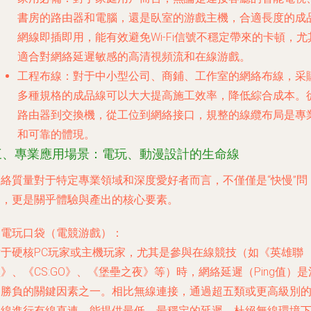
書房的路由器和電腦，還是臥室的游戲主機，合適長度的成
網線即插即用，能有效避免Wi-Fi信號不穩定帶來的卡頓，尤
適合對網絡延遲敏感的高清視頻流和在線游戲。
工程布線
：對于中小型公司、商鋪、工作室的網絡布線，采
多種規格的成品線可以大大提高施工效率，降低綜合成本。
路由器到交換機，從工位到網絡接口，規整的線纜布局是專
和可靠的體現。
三、專業應用場景：電玩、動漫設計的生命線
網絡質量對于特定專業領域和深度愛好者而言，不僅僅是“快慢”問
題，更是關乎體驗與產出的核心要素。
.
電玩口袋（電競游戲）
：
對于硬核PC玩家或主機玩家，尤其是參與在線競技（如《英雄聯
》、《CS:GO》、《堡壘之夜》等）時，網絡延遲（Ping值）是
定勝負的關鍵因素之一。相比無線連接，通過超五類或更高級別
網線進行有線直連，能提供最低、最穩定的延遲，杜絕無線環境