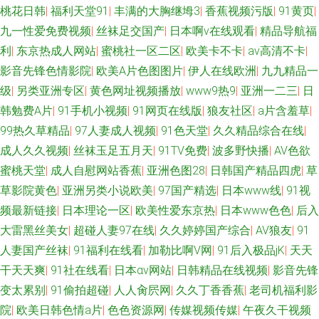
桃花日韩
|
福利天堂91
|
丰满的大胸继坶3
|
香蕉视频污版
|
91黄页
|
九一性爱免费视频
|
丝袜足交国产
|
日本啊v在线观看
|
精品导航福
利
|
东京热成人网站
|
蜜桃社一区二区
|
欧美卡不卡
|
av高清不卡
|
影音先锋色情影院
|
欧美A片色图图片
|
伊人在线欧洲
|
九九精品一
级
|
另类亚洲专区
|
黄色网址视频播放
|
www9热9
|
亚洲一二三
|
日
韩勉费A片
|
91手机小视频
|
91网页在线版
|
狼友社区
|
a片含羞草
|
99热久草精品
|
97人妻成人视频
|
91色天堂
|
久久精品综合在线
|
成人久久视频
|
丝袜玉足五月天
|
91TV免费
|
波多野快播
|
AV色欲
蜜桃天堂
|
成人自慰网站香蕉
|
亚洲色图28
|
日韩国产精品四虎
|
草
草影院黄色
|
亚洲另类小说欧美
|
97国产精选
|
日本www线
|
91视
频最新链接
|
日本理论一区
|
欧美性爱东京热
|
日本www色色
|
后入
大雷黑丝美女
|
超碰人妻97在线
|
久久婷婷国产综合
|
AV狼友
|
91
人妻国产丝袜
|
91福利在线看
|
加勒比啊V网
|
91后入极品jK
|
天天
干天天爽
|
91社在线看
|
日本αv网站
|
日韩精品在线视频
|
影音先锋
变太累别
|
91偷拍超碰
|
人人肏屄网
|
久久丁香香蕉
|
老司机福利影
院
|
欧美日韩色情a片
|
色色资源网
|
传媒视频传媒
|
午夜久干视频