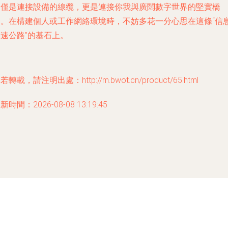
不僅是連接設備的線纜，更是連接你我與廣闊數字世界的堅實橋
梁。在構建個人或工作網絡環境時，不妨多花一分心思在這條“信
速公路”的基石上。
若轉載，請注明出處：http://m.bwot.cn/product/65.html
新時間：2026-08-08 13:19:45