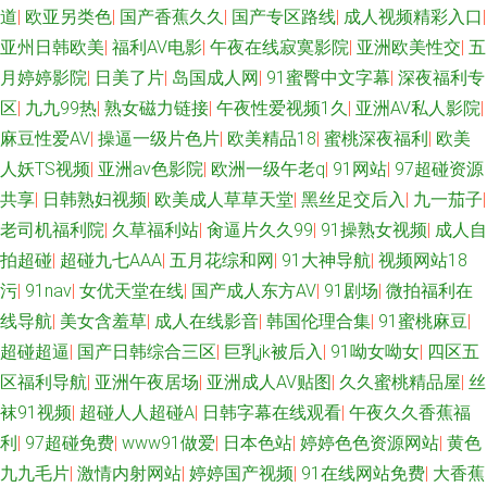
道
|
欧亚另类色
|
国产香蕉久久
|
国产专区路线
|
成人视频精彩入口
|
区 日韩草草视频 久草热99 国产亚洲五月天堂 97超碰草在线 国产性爱大片
亚州日韩欧美
|
福利AV电影
|
午夜在线寂寞影院
|
亚洲欧美性交
|
五
亚洲欧洲av 免费看黃色网 岛国毛片 欧美做爱直播 伪娘ts 黄色欧美网站 97人
月婷婷影院
|
日美了片
|
岛国成人网
|
91蜜臀中文字幕
|
深夜福利专
区
|
九九99热
|
熟女磁力链接
|
午夜性爱视频1久
|
亚洲AV私人影院
|
人上超碰 九一福利版 韩国福利影院二区 超碰男女 美女爱爱东莞 午夜色色片
麻豆性爱AV
|
操逼一级片色片
|
欧美精品18
|
蜜桃深夜福利
|
欧美
人妖TS视频
|
亚洲av色影院
|
欧洲一级午老q
|
91网站
|
97超碰资源
51视频在线观看 99热超碰 91夫妻看篇 99热香蕉 日韩色色网站 性爱探花 97
共享
|
日韩熟妇视频
|
欧美成人草草天堂
|
黑丝足交后入
|
九一茄子
|
老司机福利院
|
久草福利站
|
肏逼片久久99
|
91操熟女视频
|
成人自
资源超碰在线 香蕉视频在线看 超碰人人操人人摸 青青操免费 亚州午夜剧场
拍超碰
|
超碰九七AAA
|
五月花综和网
|
91大神导航
|
视频网站18
污
|
91nav
|
女优天堂在线
|
国产成人东方AV
|
91剧场
|
微拍福利在
亚洲天堂东京热 亚洲另类五月天 波多野结衣色情片 在线99超碰 av网站观看
线导航
|
美女含羞草
|
成人在线影音
|
韩国伦理合集
|
91蜜桃麻豆
|
欧美五级a五级 黑丝瘙逼 伊人免费大香蕉 国产精品在线网址 激情91大情 欧
超碰超逼
|
国产日韩综合三区
|
巨乳jk被后入
|
91呦女呦女
|
四区五
区福利导航
|
亚洲午夜居场
|
亚洲成人AV贴图
|
久久蜜桃精品屋
|
丝
美人妖网址 欧美色图色99 精品国产9199 欧美一A一片传媒 伊人影院成人A
袜91视频
|
超碰人人超碰A
|
日韩字幕在线观看
|
午夜久久香蕉福
利
|
97超碰免费
|
www91做爱
|
日本色站
|
婷婷色色资源网站
|
黄色
片 福利导航网 日本生活片 免费肏屄 日韩激情第三页 青青操久操视频 91成
九九毛片
|
激情内射网站
|
婷婷国产视频
|
91在线网站免费
|
大香蕉