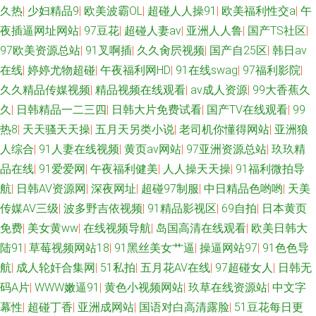
久热
|
少妇精品9
|
欧美波霸OL
|
超碰人人操91
|
欧美福利性交a
|
午
人小视频 韩日在线小电影 成人两性影院 91网站传媒 豆花在线免费社区 91夫
夜插逼网址网站
|
97豆花
|
超碰人妻av
|
亚洲人人鲁
|
国产TS社区
|
97欧美资源总站
|
91叉啊插
|
久久肏屄视频
|
国产自25区
|
韩日av
妻交友视频 在线91国产视频 日韩欧美国产精品 久久伊人免费 九一精品中文
在线
|
婷婷尤物超碰
|
午夜福利网HD
|
91在线swag
|
97福利影院
|
字幕 大香蕉超碰99 91国产黑丝短片 91视频观看% 草逼网站 91在线观看玖
久久精品传媒视频
|
精品视频在线观看
|
av成人资源
|
99大香蕉久
久
|
日韩精品一二三四
|
日韩大片免费试看
|
国产TV在线观看
|
99
玖 狠狠的撸最新版 狠狠干网站 91tv视频 亚洲欧美日韩色 狼友导航主页 91
热8
|
天天骚天天操
|
五月天另类小说
|
老司机你懂得网站
|
亚洲狼
人综合
|
91人妻在线视频
|
黄页av网站
|
97亚洲资源总站
|
玖玖精
巨炮永久 人妖伪娘av天堂 91探花在线 欧美亚黄色人a片 成人福利AV导航 伊
品在线
|
91爱爱网
|
午夜福利健美
|
人人操天天操
|
91福利微拍导
航
|
日韩AV资源网
|
深夜网址
|
超碰97制服
|
中日精品色哟哟
|
天美
人狠狠 深夜福利av 福利姬在线导航 91蜜臀在线观看 东京成人网 91传媒蜜桃
传媒AV三级
|
波多野吉依视频
|
91精品影视区
|
69自拍
|
日本黄页
久草资源网 国产ts伪娘 午夜剧院爽爽 伊人三级片 国产黑料第一页 欧洲午夜
免费
|
美女黄ww
|
在线视频导航
|
岛国高清在线观看
|
欧美日韩大
陆91
|
草莓视频网站18
|
91黑丝美女艹逼
|
操逼网站97
|
91色色导
精品 www男人天堂 欧美3级 丝袜伊人网 伊人久久在线 91入在线观看 欧美
航
|
成人轮奸合集网
|
51私拍
|
五月花AV在线
|
97超碰女人
|
日韩无
码A片
|
WWW嫩逼91
|
黄色小视频网站
|
玖草在线资源站
|
中文字
A√视频 国产日韩精品久久 91少妇热舞被操 超碰精华液 av18导航站 91午夜
幕性
|
超碰丁香
|
亚洲成网站
|
国语对白高清露脸
|
51豆花每日更