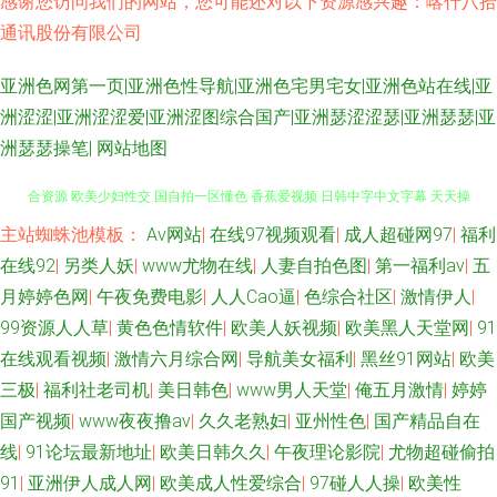
感谢您访问我们的网站，您可能还对以下资源感兴趣：喀什八拾
通讯股份有限公司
亚洲色网第一页|亚洲色性导航|亚洲色宅男宅女|亚洲色站在线|亚
洲涩涩|亚洲涩涩爱|亚洲涩图综合国产|亚洲瑟涩涩瑟|亚洲瑟瑟|亚
洲瑟瑟操笔|
网站地图
主站蜘蛛池模板：
Aⅴ网站
|
在线97视频观看
|
成人超碰网97
|
福利
青青操国产视频 黑人另类AV 九一视频网址 国产精品久久撸 成人网视频 91综
在线92
|
另类人妖
|
www尤物在线
|
人妻自拍色图
|
第一福利av
|
五
合资源 欧美少妇性交 国自拍一区懂色 香蕉爱视频 日韩中字中文字幕 天天操
月婷婷色网
|
午夜免费电影
|
人人Cao逼
|
色综合社区
|
激情伊人
|
99资源人人草
|
黄色色情软件
|
欧美人妖视频
|
欧美黑人天堂网
|
91
操 国产精品福利社 91白虎高潮 日韩毛毛片 亚洲日韩aa无码 AA级黄色网 最
在线观看视频
|
激情六月综合网
|
导航美女福利
|
黑丝91网站
|
欧美
三极
|
福利社老司机
|
美日韩色
|
www男人天堂
|
俺五月激情
|
婷婷
新AV地址 日韩中字在线 亚洲爱爱永久网站 做爱91视频 韩国草逼 97成人超
国产视频
|
www夜夜撸av
|
久久老熟妇
|
亚州性色
|
国产精品自在
线
|
91论坛最新地址
|
欧美日韩久久
|
午夜理论影院
|
尤物超碰偷拍
碰 玖玖玖玖情色 av秘密入口 午夜色色片 国产欧美日产精品 操碰视频韩国
91
|
亚洲伊人成人网
|
欧美成人性爱综合
|
97碰人人操
|
欧美性