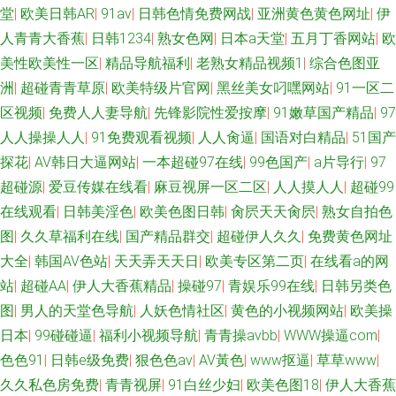
堂
|
欧美日韩AR
|
91av
|
日韩色情免费网战
|
亚洲黄色黄色网址
|
伊
人青青大香蕉
|
日韩1234
|
熟女色网
|
日本a天堂
|
五月丁香网站
|
欧
美性欧美性一区
|
精品导航福利
|
老熟女精品视频1
|
综合色图亚
洲
|
超碰青青草原
|
欧美特级片官网
|
黑丝美女叼嘿网站
|
91一区二
区视频
|
免费人人妻导航
|
先锋影院性爱按摩
|
91嫩草国产精品
|
97
人人操操人人
|
91免费观看视频
|
人人肏逼
|
国语对白精品
|
51国产
探花
|
AV韩日大逼网站
|
一本超碰97在线
|
99色国产
|
a片导行
|
97
超碰源
|
爱豆传媒在线看
|
麻豆视屏一区二区
|
人人摸人人
|
超碰99
在线观看
|
日韩美淫色
|
欧美色图日韩
|
肏屄天天肏屄
|
熟女自拍色
图
|
久久草福利在线
|
国产精品群交
|
超碰伊人久久
|
免费黄色网址
大全
|
韩国AV色站
|
天天弄天天日
|
欧美专区第二页
|
在线看a的网
站
|
超碰AA
|
伊人大香蕉精品
|
操碰97
|
青娱乐99在线
|
日韩另类色
图
|
男人的天堂色导航
|
人妖色情社区
|
黄色的小视频网站
|
欧美操
日本
|
99碰碰逼
|
福利小视频导航
|
青青操avbb
|
WWW操逼com
|
色色91
|
日韩e级免费
|
狠色色av
|
AV黃色
|
www抠逼
|
草草www
|
久久私色房免费
|
青青视屏
|
91白丝少妇
|
欧美色图18
|
伊人大香蕉