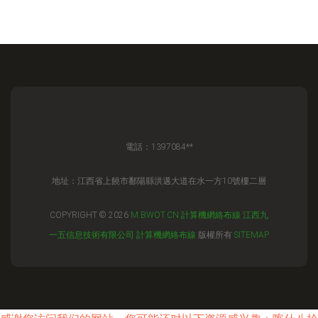
電話：1397084**
地址：江西省上饒市鄱陽縣洪邁大道在水一方10號樓二層
COPYRIGHT © 2026
M.BWOT.CN
計算機網絡布線
江西九
一五信息技術有限公司
計算機網絡布線
版權所有
SITEMAP