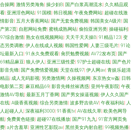
合操网
|
激情另类海角
|
操少妇B
|
国产白浆高潮流水
|
久久精品观
看
|
亚洲淫色网站
|
91国模
|
韩日视频
|
午夜免费网站
|
超碰在线激
情影音
|
五月大香蕉网站
|
国产无套免费视频
|
韩国美女A级片
|
国
产第2页
|
自慰网站免费
|
蜜桃成熟网站
|
偷拍亚洲另类
|
操碰福利
|
97综合激情
|
熟女在线视频网站
|
天天干天天操B
|
91精品123
|
变
态另类调教
|
伊人在线成人视频
|
韩国性爱网
|
人妻三级毛片
|
91论
坛最新入口
|
91永久免费观看
|
肏屄勉费视频
|
AV72发布页
|
国产
69精品麻豆
|
狼人伊人
|
亚洲三级性爱
|
97护士超碰在线
|
国产色片
影音先锋
|
国产免费情爱视频
|
天堂在线97
|
伊人网av
|
青娱乐超清
精品
|
成人无码影视
|
另类激情网
|
久操视频网
|
东京热女w姦
|
日韩
电影第二页
|
麻豆精品69
|
影音先锋丝袜诱惑
|
亚州午夜影院
|
午夜
激情AV导航
|
最新五月丁香网
|
国产男女操逼视频
|
伊人久久国产
在线
|
A级香蕉视频
|
综合另类激情
|
波多野吉依AV
|
午夜福利站
|
人
人起碰人人
|
深夜福利3000
|
91香蕉tv
|
AV在线久草
|
欧美色网导
航
|
免费黄色链接
|
超碰97在线播放
|
国产91九九
|
91官方网页免
费
|
a片含羞草
|
亚洲性艺影院av
|
黑丝美女内射自慰
|
99视频热播
|