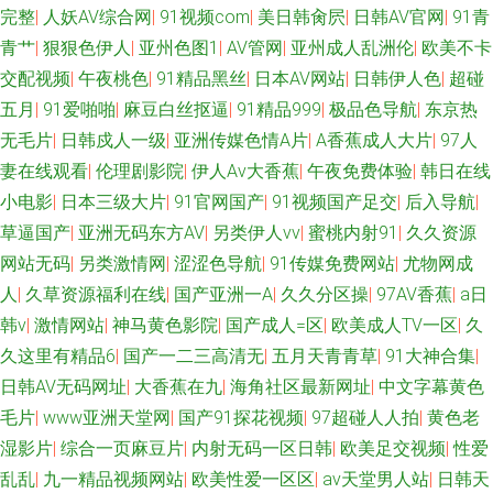
完整
|
人妖AV综合网
|
91视频com
|
美日韩肏屄
|
日韩AV官网
|
91青
青艹
|
狠狠色伊人
|
亚州色图1
|
AV管网
|
亚州成人乱洲伦
|
欧美不卡
交配视频
|
午夜桃色
|
91精品黑丝
|
日本AV网站
|
日韩伊人色
|
超碰
五月
|
91爱啪啪
|
麻豆白丝抠逼
|
91精品999
|
极品色导航
|
东京热
无毛片
|
日韩戍人一级
|
亚洲传媒色情A片
|
A香蕉成人大片
|
97人
妻在线观看
|
伦理剧影院
|
伊人Av大香蕉
|
午夜免费体验
|
韩日在线
小电影
|
日本三级大片
|
91官网国产
|
91视频国产足交
|
后入导航
|
草逼国产
|
亚洲无码东方AV
|
另类伊人vv
|
蜜桃内射91
|
久久资源
网站无码
|
另类激情网
|
涩涩色导航
|
91传媒免费网站
|
尤物网成
人
|
久草资源福利在线
|
国产亚洲一A
|
久久分区操
|
97AV香蕉
|
a日
韩v
|
激情网站
|
神马黄色影院
|
国产成人=区
|
欧美成人TV一区
|
久
久这里有精品6
|
国产一二三高清无
|
五月天青青草
|
91大神合集
|
日韩AV无码网址
|
大香蕉在九
|
海角社区最新网址
|
中文字幕黄色
毛片
|
www亚洲天堂网
|
国产91探花视频
|
97超碰人人拍
|
黄色老
湿影片
|
综合一页麻豆片
|
内射无码一区日韩
|
欧美足交视频
|
性爱
乱乱
|
九一精品视频网站
|
欧美性爱一区区
|
av天堂男人站
|
日韩天