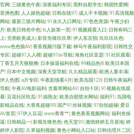
官网
|
三级黄色午夜
|
深夜福利专区
|
黑料自慰学生
|
韩国性爱网
|
爱中文字幕 五月麻豆传媒 日韩专区第一页 日韩性爱青青草 成人自拍网 激情
亚洲色图
|
人人操热超碰
|
日韩在线97
|
成人不卡视频
|
91高清视频
色色网 超碰福利影院 AV国产做爱 91n一起c 影音先锋欧美 午夜色色影院欧美
网站
|
最新三级片网站
|
91永久入口网址
|
97色色资源
|
午夜少妇
片
|
欧美日韩色中色
|
ts人妖第一页
|
91视频观看入口
|
日韩有码三
超碰在线人人看 91麻豆高清视频 AV按摩影院 91足交视频 丝袜视频网站91
上
|
另类欧美成人
|
影音先锋玖玖草
|
伊人东京招
|
玖玖玖玖色
|
www色色狼AV
|
香蕉视频污版下裁
|
神马午夜福利影院
|
日韩性交
日本东京热色综合 欧美成人免费专区 天天干视频 日本妞妞基地 东京热色图
专区
|
超碰97人人模
|
超碰97av导航
|
海角社区亚瑟
|
91社区观看
|
丁香五月天狠狠撸
|
日本操逼福利在线
|
99精品热8
|
欧美日本国
片 人妖免费网站 操逼福利 五月天午夜性爱 日韩图色 91视频青青 日本日屄
产
|
日本中文视频
|
深夜天堂导航
|
久久精品观看
|
欧洲人妻丰满
|
女同久久 免费69AV 五月天色导航婷 国产天天干天天色 天天干视频毛片 欧美
伊人色图
|
a片专区
|
午夜剧场看A片
|
欧美岛国123
|
日韩午夜福利
导航
|
午夜AV电影福利
|
含羞草网站AV
|
自拍十区
|
91视频在线观
人妖黄网 国产25页 国产欧美日韩综合 伪娘ts 久草福力精品 97操操操 豆花
看
|
豆花社区吃瓜
|
91搞熟女
|
欧美自慰喷水网站
|
福利91
|
岛国电
影精品在线
|
大香蕉超碰99
|
国产91丝袜视频
|
97自拍超碰
|
爱豆
成人影片视频 豆花视频久久 超碰97在线播放 色色一本岛色 伊人婷婷色香五
AV首页
|
97伊人豆花
|
www青青艹
|
黄色香蕉视频网站
|
福利舍操
逼
|
日韩精品一
|
影视先锋色色
|
色天堂91
|
激情婷婷五月基地
|
婷
月 肏屄网在线 人人操人人模 欧美日韩久久 综合性交网 www日韩lll 日韩伦理
婷伊人影院
|
久草福利视频
|
黄色小网站入口站
|
日韩伦理片二区
|