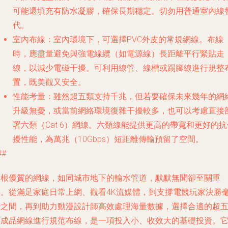
可能還填充有防水凝膠，確保長期穩定。切勿用普通室內線
代。
室內布線
：室內環境下，可選擇PVC外皮的常規網線。布線
時，應盡量避免與強電線纜（如電源線）長距離平行緊貼走
線，以減少電磁干擾。可利用線管、線槽或踢腳線進行規整
置，既美觀又安全。
性能考量
：雖然超五類支持千兆，但若要確保未來幾年的網
升級無憂，或當前網絡環境復雜干擾較多，也可以考慮直接
署六類（Cat 6）網線。六類線能提供更高的帶寬和更好的抗
擾性能，為萬兆（10Gbps）短距離傳輸預留了空間。
##
一根優質的網線，如同城市地下的輸水管道，默默無聞卻至關重
要。從滿足家庭日常上網、觀看4K流媒體，到支撐電競玩家決勝
秒之間，再到助力動漫設計師高效處理海量數據，選擇合適的超
類成品網線進行規范布線，是一項投入小、收效大的基礎投資。