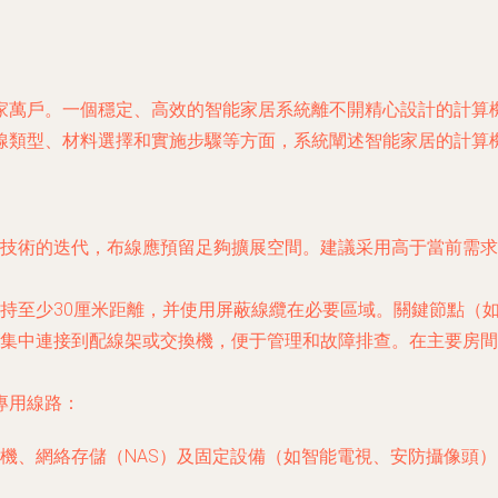
家萬戶。一個穩定、高效的智能家居系統離不開精心設計的計算
線類型、材料選擇和實施步驟等方面，系統闡述智能家居的計算
技術的迭代，布線應預留足夠擴展空間。建議采用高于當前需求
持至少30厘米距離，并使用屏蔽線纜在必要區域。關鍵節點（
集中連接到配線架或交換機，便于管理和故障排查。在主要房間
專用線路：
機、網絡存儲（NAS）及固定設備（如智能電視、安防攝像頭