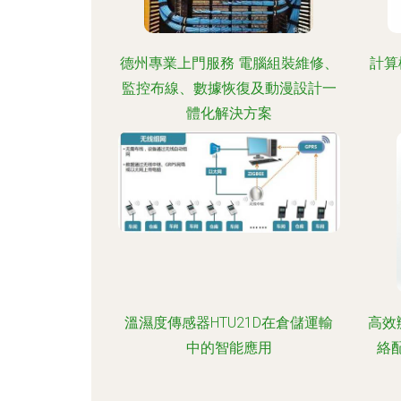
德州專業上門服務 電腦組裝維修、
計算
監控布線、數據恢復及動漫設計一
體化解決方案
溫濕度傳感器HTU21D在倉儲運輸
高效
中的智能應用
絡