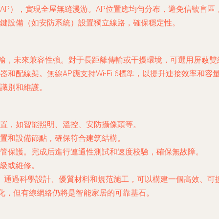
AP），實現全屋無縫漫游。AP位置應均勻分布，避免信號盲區
鍵設備（如安防系統）設置獨立線路，確保穩定性。
兆傳輸，未來兼容性強。對于長距離傳輸或干擾環境，可選用屏蔽雙
配線架。無線AP應支持Wi-Fi 6標準，以提升連接效率和容
識別和維護。
置，如智能照明、溫控、安防攝像頭等。
置和設備節點，確保符合建筑結構。
管保護。完成后進行連通性測試和速度校驗，確保無故障。
級或維修。
。通過科學設計、優質材料和規范施工，可以構建一個高效、可
簡化，但有線網絡仍將是智能家居的可靠基石。