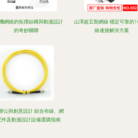
機網絡的拓撲結構與動漫設計
山澤超五類網線 穩定可靠的1
的奇妙關聯
絡連接解決方案
辦公與創意設計 綜合布線、網
配件及動漫設計設備選購指南