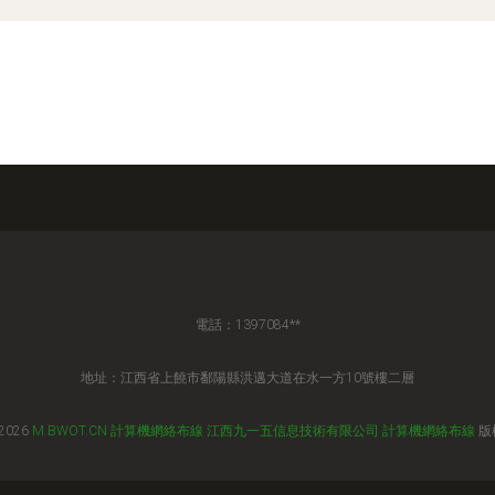
電話：1397084**
地址：江西省上饒市鄱陽縣洪邁大道在水一方10號樓二層
 2026
M.BWOT.CN
計算機網絡布線
江西九一五信息技術有限公司
計算機網絡布線
版