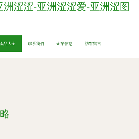
亚洲涩涩-亚洲涩涩爱-亚洲涩图
產品大全
聯系我們
企業信息
訪客留言
略