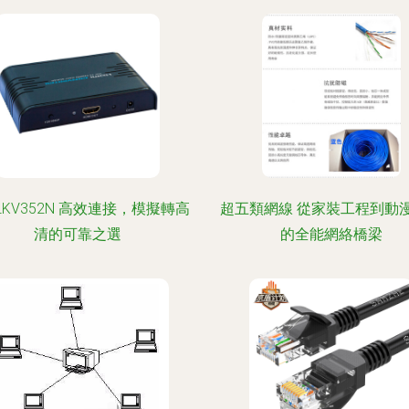
LKV352N 高效連接，模擬轉高
超五類網線 從家裝工程到動
清的可靠之選
的全能網絡橋梁