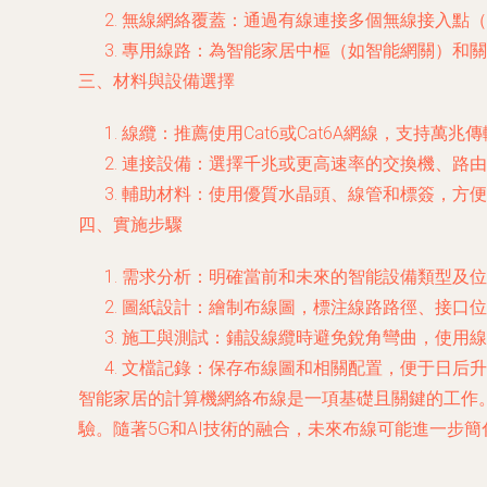
無線網絡覆蓋：通過有線連接多個無線接入點（
專用線路：為智能家居中樞（如智能網關）和關
三、材料與設備選擇
線纜：推薦使用Cat6或Cat6A網線，支持萬
連接設備：選擇千兆或更高速率的交換機、路由器和
輔助材料：使用優質水晶頭、線管和標簽，方便
四、實施步驟
需求分析：明確當前和未來的智能設備類型及位
圖紙設計：繪制布線圖，標注線路路徑、接口位
施工與測試：鋪設線纜時避免銳角彎曲，使用線
文檔記錄：保存布線圖和相關配置，便于日后升
智能家居的計算機網絡布線是一項基礎且關鍵的工作
驗。隨著5G和AI技術的融合，未來布線可能進一步