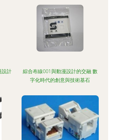
漫設計
綜合布線001與動漫設計的交融 數
字化時代的創意與技術基石